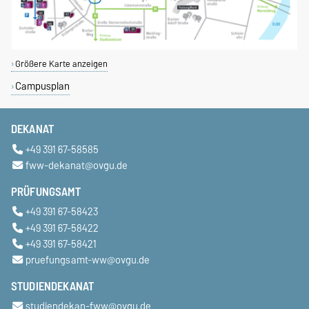
Größere Karte anzeigen
Campusplan
DEKANAT
+49 391 67-58585
fww-dekanat@ovgu.de
PRÜFUNGSAMT
+49 391 67-58423
+49 391 67-58422
+49 391 67-58421
pruefungsamt-ww@ovgu.de
STUDIENDEKANAT
studiendekan-fww@ovgu.de