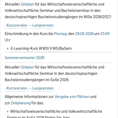
Aktueller
Zeitplan
für das Wirtschaftswissenschaftliche und
Volkswirtschaftliche Seminar und Bachelorseminar in den
deutschsprachigen Bachelorstudiengängen im WiSe 2026/2027:
Kurzversion
-
Langversion
Einschreibung in den Kurs bis
Montag
, den
29.06.2026
um
23:55
Uhr
E-Learning-Kurs WWS/VWS/BaSem
Sommersemester 2026
Aktueller
Zeitplan
für das Wirtschaftswissenschaftliche und
Volkswirtschaftliche Seminar in den deutschsprachigen
Bachelorstudiengängen im SoSe 2026:
Kurzversion
-
Langversion
Allgemeine Informationen zur
Vergabe von Plätzen
und
zur
Zeitplanung
für das:
Wirtschaftswissenschaftliche und Volkswirtschaftliche
Seminar im SoSe 2026 finden Sie
hier
.