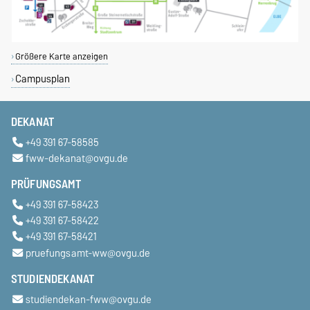
Größere Karte anzeigen
Campusplan
DEKANAT
+49 391 67-58585
fww-dekanat@ovgu.de
PRÜFUNGSAMT
+49 391 67-58423
+49 391 67-58422
+49 391 67-58421
pruefungsamt-ww@ovgu.de
STUDIENDEKANAT
studiendekan-fww@ovgu.de