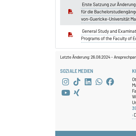
Erste Satzung zur Änderung
für die Bachelorstudiengänge
von-Guericke-Universität M
General Study and Examinati
Programs of the Faculty of
Letzte Änderung: 26.08.2024
-
Ansprechpar
SOZIALE MEDIEN
K
O
M
Fa
W
Un
3