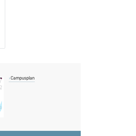
B
B
Campusplan