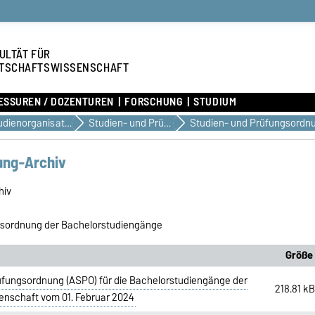
ULTÄT FÜR
TSCHAFTSWISSENSCHAFT
ESSUREN / DOZENTUREN
FORSCHUNG
STUDIUM
Studienorganisation & Dokumente
Studien- und Prüfungsordnungen
Studien- und Prüfungsordn
ung-Archiv
hiv
gsordnung der Bachelorstudiengänge
Größe
üfungsordnung (ASPO) für die Bachelorstudiengänge der
218.81 k
senschaft vom 01. Februar 2024