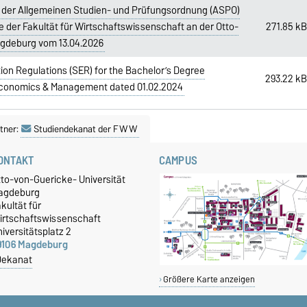
 der Allgemeinen Studien- und Prüfungsordnung (ASPO)
 der Fakultät für Wirtschaftswissenschaft an der Otto-
271.85 k
agdeburg vom 13.04.2026
on Regulations (SER) for the Bachelor’s Degree
293.22 k
 Economics & Management dated 01.02.2024
tner:
Studiendekanat der FWW
ONTAKT
CAMPUS
tto-von-Guericke- Universität
agdeburg
kultät für
irtschaftswissenschaft
iversitätsplatz 2
9106 Magdeburg
Dekanat
Größere Karte anzeigen