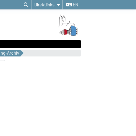
Direktlinks
EN
ung-Archiv
B