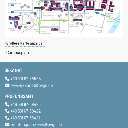
Größere Karte anzeigen
Campusplan
DEKANAT
+49 391 67-58585
fww-dekanat@ovgu.de
PRÜFUNGSAMT
+49 391 67-58423
+49 391 67-58422
+49 391 67-58421
pruefungsamt-ww@ovgu.de