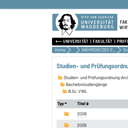
FAK
WIR
⟵ UNIVERSITÄT
FAKULTÄT
PROF
Home
Studium
WÄHREND DES STUDIUMS
Studien- und Prüfungsordn
Studien- und Prüfungsordnung-Arc
Bachelorstudiengänge
B.Sc. VWL
Typ
Titel
2006
2009