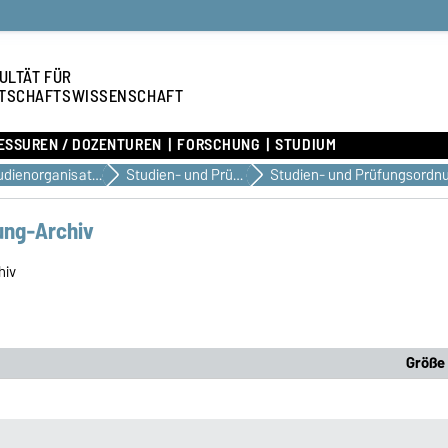
ULTÄT FÜR
TSCHAFTSWISSENSCHAFT
ESSUREN / DOZENTUREN
FORSCHUNG
STUDIUM
Studienorganisation & Dokumente
Studien- und Prüfungsordnungen
Studien- und Prüfungsordn
ung-Archiv
hiv
Größe