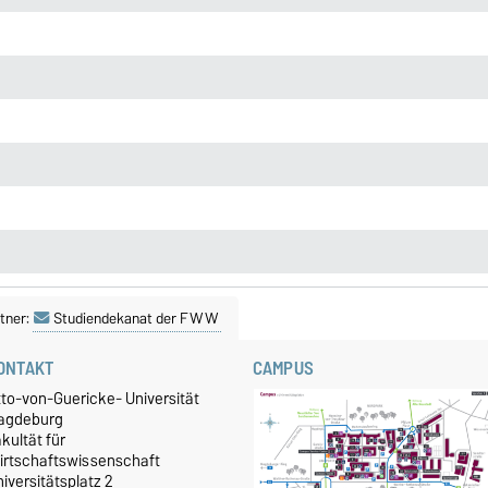
tner:
Studiendekanat der FWW
ONTAKT
CAMPUS
tto-von-Guericke- Universität
agdeburg
kultät für
irtschaftswissenschaft
iversitätsplatz 2