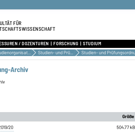
ULTÄT FÜR
TSCHAFTSWISSENSCHAFT
ESSUREN / DOZENTUREN
FORSCHUNG
STUDIUM
Studienorganisation & Dokumente
Studien- und Prüfungsordnungen
Studien- und Prüfungsordn
ung-Archiv
hiv
Größe
019/20
504.77 k