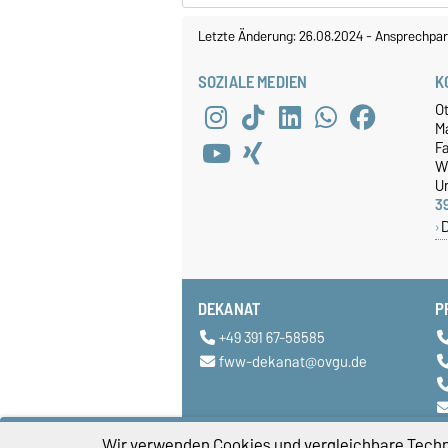
Letzte Änderung: 26.08.2024
-
Ansprechpar
SOZIALE MEDIEN
K
O
M
Fa
W
Un
3
DEKANAT
P
+49 391 67-58585
fww-dekanat@ovgu.de
Wir verwenden Cookies und vergleichbare Techno