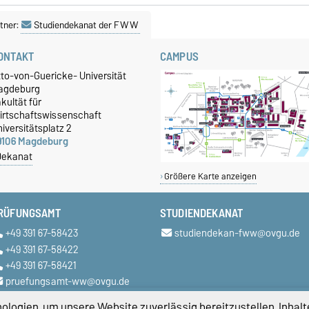
tner:
Studiendekanat der FWW
ONTAKT
CAMPUS
tto-von-Guericke- Universität
agdeburg
kultät für
irtschaftswissenschaft
iversitätsplatz 2
9106 Magdeburg
Dekanat
Größere Karte anzeigen
RÜFUNGSAMT
STUDIENDEKANAT
+49 391 67-58423
studiendekan-fww@ovgu.de
+49 391 67-58422
+49 391 67-58421
pruefungsamt-ww@ovgu.de
logien, um unsere Website zuverlässig bereitzustellen, Inhalt