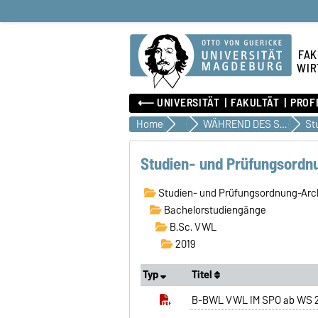
FAK
WIR
⟵ UNIVERSITÄT
FAKULTÄT
PROF
Home
Studium
WÄHREND DES STUDIUMS
Studien- und Prüfungsordn
Studien- und Prüfungsordnung-Arc
Bachelorstudiengänge
B.Sc. VWL
2019
Typ
Titel
B-BWL VWL IM SPO ab WS 2