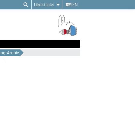
Direktlinks
EN
ung-Archiv
B