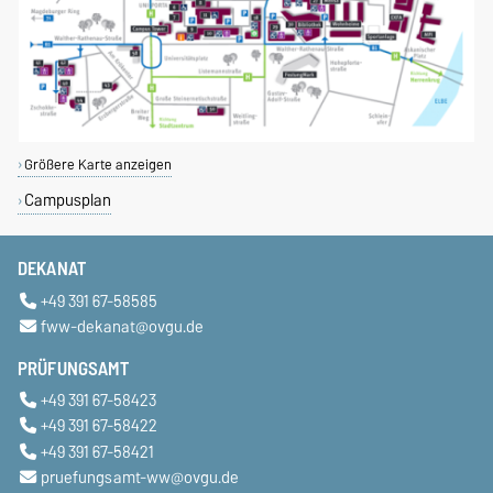
Größere Karte anzeigen
Campusplan
DEKANAT
+49 391 67-58585
fww-dekanat@ovgu.de
PRÜFUNGSAMT
+49 391 67-58423
+49 391 67-58422
+49 391 67-58421
pruefungsamt-ww@ovgu.de