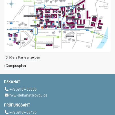
Größere Karte anzeigen
Campusplan
DEKANAT
+49 391 67-58585
fww-dekanat@ovgu.de
PRÜFUNGSAMT
+49 391 67-58423