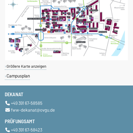
Größere Karte anzeigen
Campusplan
DEKANAT
+49 391 67-58585
fww-dekanat@ovgu.de
PRÜFUNGSAMT
+49 391 67-58423