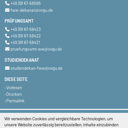
+49 391 67-58585
fww-dekanat@ovgu.de
PRÜFUNGSAMT
+49 391 67-58423
+49 391 67-58422
+49 391 67-58421
pruefungsamt-ww@ovgu.de
STUDIENDEKANAT
studiendekan-fww@ovgu.de
DIESE SEITE
Vorlesen
Drucken
Permalink
Impressum
Wir verwenden Cookies und vergleichbare Technologien, um
unsere Website zuverlässig bereitzustellen, Inhalte einzubinden
Datenschutz