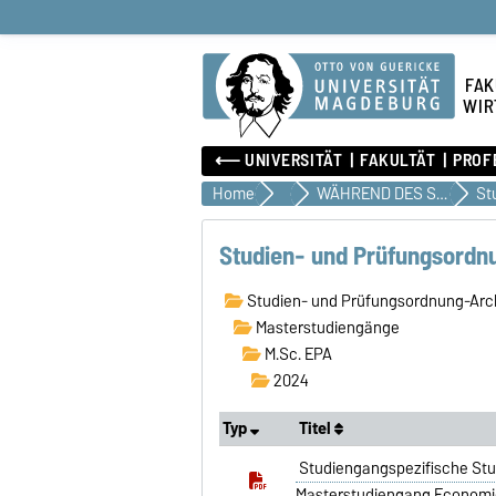
FAK
WIR
⟵ UNIVERSITÄT
FAKULTÄT
PROF
Home
Studium
WÄHREND DES STUDIUMS
Studien- und Prüfungsordn
Studien- und Prüfungsordnung-Arc
Masterstudiengänge
M.Sc. EPA
2024
Typ
Titel
Studiengangspezifische Stu
Masterstudiengang Economic