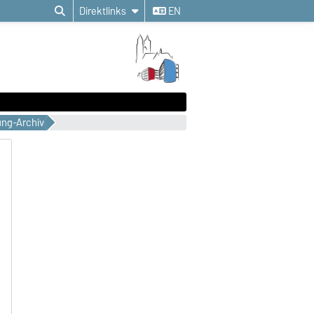
Direktlinks
EN
ung-Archiv
B