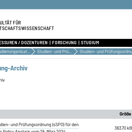
ULTÄT FÜR
TSCHAFTSWISSENSCHAFT
ESSUREN / DOZENTUREN
FORSCHUNG
STUDIUM
Studienorganisation & Dokumente
Studien- und Prüfungsordnungen
Studien- und Prüfungsordn
ung-Archiv
hiv
Größe
dien- und Prüfungsordnung (sSPO) für den
363.70 k
 Policy Analysis vom 25. März 2024