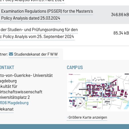
Examination Regulations (PSSER) for the Masters’s
346.86 k
Policy Analysis dated 25.03.2024
 der Studien- und Prüfungsordnung für den
85.34 k
 Policy Analyis vom 25. September 2024
tner:
Studiendekanat der FWW
ONTAKT
CAMPUS
tto-von-Guericke- Universität
agdeburg
kultät für
irtschaftswissenschaft
iversitätsplatz 2
9106 Magdeburg
Dekanat
Größere Karte anzeigen