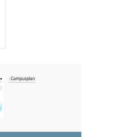
B
B
Campusplan