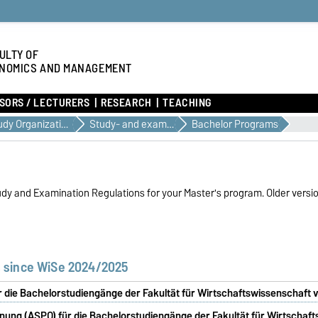
ULTY OF
NOMICS AND MANAGEMENT
SORS / LECTURERS
RESEARCH
TEACHING
Study Organization & Documents
Study- and exam regulations
Bachelor Programs
tudy and Examination Regulations for your Master's program. Older versi
s since WiSe 2024/2025
 die Bachelorstudiengänge der Fakultät für Wirtschaftswissenschaft v
ung (ASPO) für die Bachelorstudiengänge der Fakultät für Wirtschaf