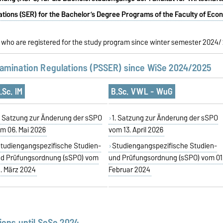
ations (SER) for the Bachelor’s Degree Programs of the Faculty of E
nts who are registered for the study program since winter semester 2024/
amination Regulations (PSSER) since WiSe 2024/2025
.Sc. IM
B.Sc. VWL - WuG
. Satzung zur Änderung der sSPO
1. Satzung zur Änderung der sSPO
m 06. Mai 2026
vom 13. April 2026
tudiengangspezifische Studien-
Studiengangspezifische Studien-
d Prüfungsordnung (sSPO) vom
und Prüfungsordnung (sSPO) vom 01
. März 2024
Februar 2024
ions
until SoSe 2024