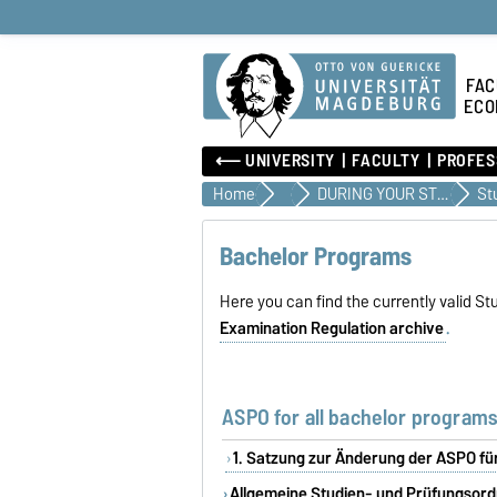
FAC
ECO
⟵ UNIVERSITY
FACULTY
PROFES
Home
Teaching
DURING YOUR STUDIES
Bachelor Programs
Here you can find the currently valid S
Examination Regulation archive
.
ASPO for all bachelor program
1. Satzung zur Änderung der ASPO für
Allgemeine Studien- und Prüfungsordn