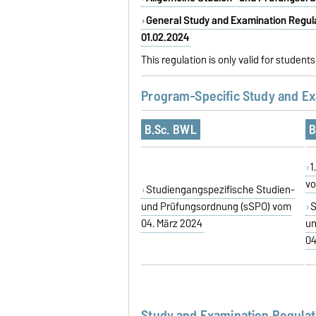
General Study and Examination Regul
01.02.2024
This regulation is only valid for stude
Program-Specific Study and Ex
B.Sc. BWL
B
1
vo
Studiengangspezifische Studien-
und Prüfungsordnung (sSPO) vom
S
04. März 2024
un
04
Study and Examination Regulat