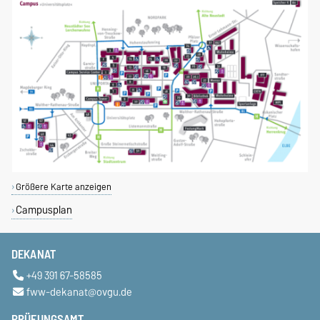
Größere Karte anzeigen
Campusplan
DEKANAT
+49 391 67-58585
fww-dekanat@ovgu.de
PRÜFUNGSAMT