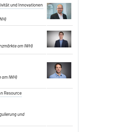
ivität und Innovationen
WH)
inanzmärkte am IWH)
te am IWH)
an Resource
egulierung und