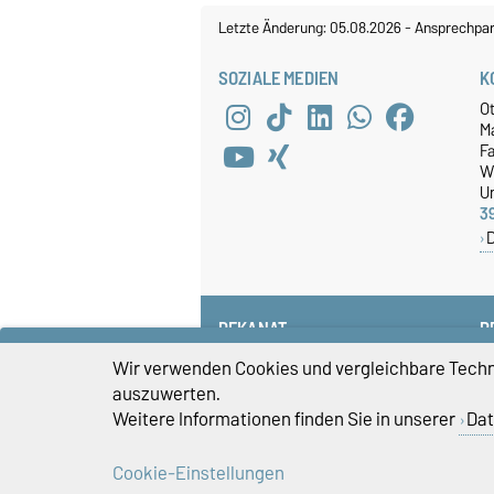
Letzte Änderung: 05.08.2026
-
Ansprechpar
SOZIALE MEDIEN
K
O
M
Fa
W
Un
3
DEKANAT
P
+49 391 67-58585
Wir verwenden Cookies und vergleichbare Techno
fww-dekanat@ovgu.de
auszuwerten.
Weitere Informationen finden Sie in unserer
Dat
Cookie-Einstellungen
Impressum
D