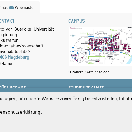
tner:
Webmaster
ONTAKT
CAMPUS
tto-von-Guericke- Universität
agdeburg
kultät für
irtschaftswissenschaft
iversitätsplatz 2
9106 Magdeburg
Dekanat
Größere Karte anzeigen
RÜFUNGSAMT
STUDIENDEKANAT
+49 391 67-58423
studiendekan-fww@ovgu.de
logien, um unsere Website zuverlässig bereitzustellen, Inhalt
+49 391 67-58422
+49 391 67-58421
enschutzerklärung
.
pruefungsamt-ww@ovgu.de
atenschutz
Barrierefreiheit
Cookie-Einstel