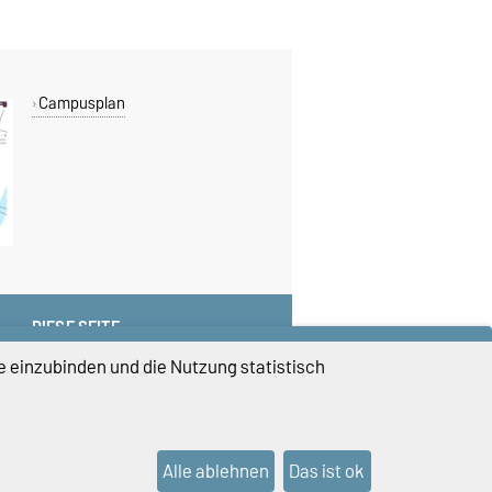
Campusplan
DIESE SEITE
Vorlesen
e einzubinden und die Nutzung statistisch
Drucken
Permalink
Alle ablehnen
Das ist ok
lungen
Sitemap