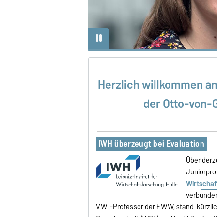
sen und Stärken, für eine
g entscheide."
Herzlich willkommen an
der Otto-von-
IWH überzeugt bei Evaluation
Über derz
Juniorpro
Wirtschaf
verbunden
VWL-Professor der FWW, stand kürzli