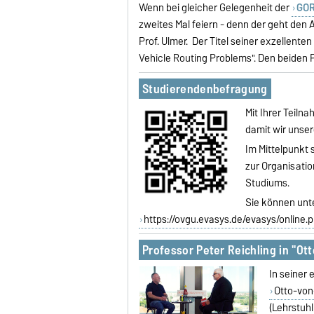
Wenn bei gleicher Gelegenheit der
GOR
zweites Mal feiern - denn der geht de
Prof. Ulmer. Der Titel seiner exzellente
Vehicle Routing Problems". Den beiden P
Studierendenbefragung
Mit Ihrer Teiln
damit wir unse
Im Mittelpunkt 
zur Organisati
Studiums.
Sie können unt
https://ovgu.evasys.de/evasys/onlin
Professor Peter Reichling in "O
In seiner
Otto-von
(Lehrstuhl