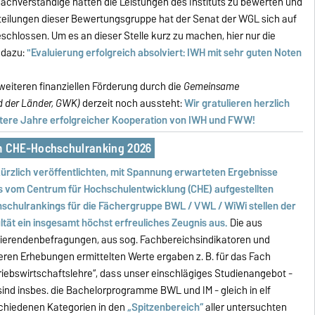
chverständige hatten die Leistungen des Instituts zu bewerten und
rteilungen dieser Bewertungsgruppe hat der Senat der WGL sich auf
schlossen. Um es an dieser Stelle kurz zu machen, hier nur die
dazu:
"Evaluierung erfolgreich absolviert: IWH mit sehr guten Noten
weiteren finanziellen Förderung durch die
Gemeinsame
d der Länder, GWK)
derzeit noch aussteht:
Wir gratulieren herzlich
eitere Jahre erfolgreicher Kooperation von IWH und FWW!
 CHE-Hochschulranking 2026
kürzlich veröffentlichten, mit Spannung erwarteten Ergebnisse
s vom Centrum für Hochschulentwicklung (CHE) aufgestellten
schulrankings für die Fächergruppe BWL / VWL / WiWi stellen der
ltät ein insgesamt höchst erfreuliches Zeugnis aus.
Die aus
ierendenbefragungen, aus sog. Fachbereichsindikatoren und
eren Erhebungen ermittelten Werte ergaben z. B. für das Fach
riebswirtschaftslehre“, dass unser einschlägiges Studienangebot -
sind insbes. die Bachelorprogramme BWL und IM - gleich in elf
chiedenen Kategorien in den
„Spitzenbereich“
aller untersuchten