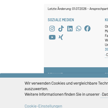
Letzte Änderung: 01.07.2026
-
Ansprechpart
SOZIALE MEDIEN
K
O
M
Fa
W
Un
3
DEKANAT
P
+49 391 67-58585
Wir verwenden Cookies und vergleichbare Techno
fww-dekanat@ovgu.de
auszuwerten.
Weitere Informationen finden Sie in unserer
Dat
Cookie-Einstellungen