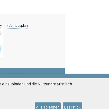
Campusplan
DIESE SEITE
Vorlesen
e einzubinden und die Nutzung statistisch
Drucken
Permalink
Alle ablehnen
Das ist ok