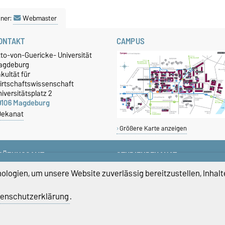
ner:
Webmaster
ONTAKT
CAMPUS
tto-von-Guericke- Universität
agdeburg
kultät für
irtschaftswissenschaft
iversitätsplatz 2
9106 Magdeburg
Dekanat
Größere Karte anzeigen
RÜFUNGSAMT
STUDIENDEKANAT
+49 391 67-58423
studiendekan-fww@ovgu.de
logien, um unsere Website zuverlässig bereitzustellen, Inhalt
+49 391 67-58422
+49 391 67-58421
enschutzerklärung
.
pruefungsamt-ww@ovgu.de