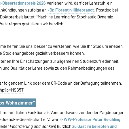
-Dissertationspreis 2026
verliehen wird, darf der Lehrstuhl ein
n Ankündigungen zufolge an
Dr. Florentin Hildebrandt
, Postdoc bei
n Doktorarbeit lautet: "Machine Learning for Stochastic Dynamic
reisträgern gratulieren wir herzlich!
ahme helfen Sie uns, besser zu verstehen, wie Sie Ihr Studium erleben,
re Studienangebote gezielt verbessern können.
stehen Ihre Einschätzungen zur allgemeinen Studienzufriedenheit,
on und Qualität der Lehre sowie zu den Rahmenbedingungen des
er folgendem Link oder dem QR-Code an der Befragung teilnehmen:
e.php?p=MSG5T
ttos Wohnzimmer"
 ehrenamtlichen Funktion als Vorstandsvorsitzender der Magdeburger
-Guericke-Gesellschaft e. V.
war
FWW-Professor Peter Reichling
leiter
Finanzierung und Banken
) kürzlich
zu Gast im beliebten und