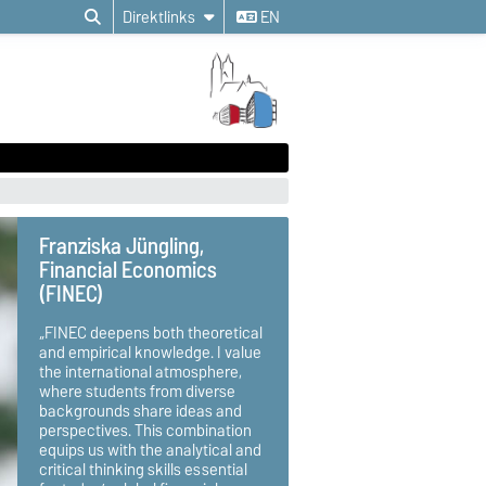
Direktlinks
EN
Franziska Jüngling,
Financial Economics
(FINEC)
„FINEC deepens both theoretical
and empirical knowledge. I value
the international atmosphere,
where students from diverse
backgrounds share ideas and
perspectives. This combination
equips us with the analytical and
critical thinking skills essential