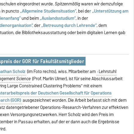
schulen eingeordnet wurde.
Spitzenmäßig
waren wir demzufolge
 in puncto
„Allgemeine Studiensituation“
, bei de
r „Unterstützung am
ienanfang“
und beim
„Auslandsstudium“
, in der
dienorganisation“,
der
„Betreuung durch Lehrende“
, dem
tuation, die Bibliotheksausstattung oder beim digitalen Lernen gab
preis der GOR für Fakultätsmitglieder
athan Scholz
(im Foto rechts), wiss. Mitarbeiter am
Lehrstuhl
gement Science
(Prof. Marlin Ulmer), ist für seine Abschlussarbeit
ving Large Constrained Clustering Problems" mit einem
terarbeitspreis der Deutschen Gesellschaft für Operations
arch (GOR)
ausgezeichnet worden. Die Arbeit befasst sich mit dem
atz datengetriebener Operations-Research-Verfahren zur effektiven
exen Versorgungsnetzwerken. Herr Scholz wird den Preis im
mber in Passau erhalten, auf der er dann auch die Ergebnisse
ird.