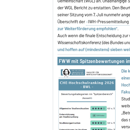
Gemeinschaft (WGL) an. Unabhängige Sa
der WGL Bericht zu erstatten. Den Beu
seiner Sitzung vom 7. Juli nunmehr ange
Überschrift der
IWH-Pressemitteilung
zur Weiterförderung empfohlen"
.
Auch wenn die finale Entscheidung zur 
Wissenschaftskonferenz (des Bundes un
und hoffen auf (mindestens) sieben w
FWW mit Spitzenbewertungen im
Die 
eine
Hoch
Faku
Stud
weit
„Bet
das 
vers