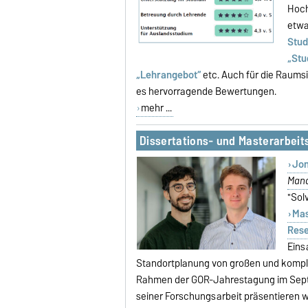
Hoch
etwa
Stud
„Stu
„Lehrangebot“
etc. Auch für die Raumsi
es hervorragende Bewertungen.
mehr ...
Dissertations- und Masterarbeits
Jon
Mana
"Sol
Mas
Rese
Eins
Standortplanung von großen und kompl
Rahmen der GOR-Jahrestagung im Septe
seiner Forschungsarbeit präsentieren w