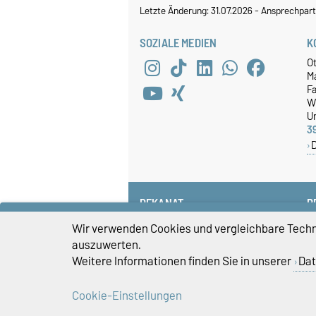
Letzte Änderung: 31.07.2026
-
Ansprechpart
SOZIALE MEDIEN
K
O
M
Fa
W
Un
3
DEKANAT
P
+49 391 67-58585
Wir verwenden Cookies und vergleichbare Techno
fww-dekanat@ovgu.de
auszuwerten.
Weitere Informationen finden Sie in unserer
Dat
Cookie-Einstellungen
Impressum
D