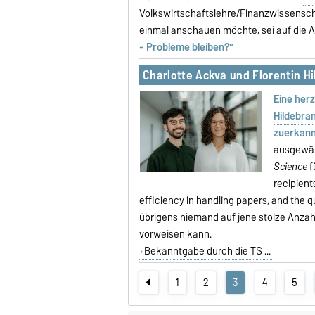
Volkswirtschaftslehre/Finanzwissenscha
einmal anschauen möchte, sei auf die
- Probleme bleiben?"
Charlotte Ackva und Florentin H
Eine herz
Hildebra
zuerkan
ausgewäh
Science
f
recipient
efficiency in handling papers, and the q
übrigens niemand auf jene stolze Anzahl
vorweisen kann.
Bekanntgabe durch die TS ...
1
2
3
4
5