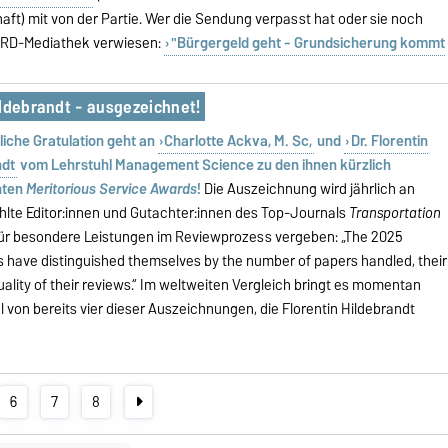
ft) mit von der Partie. Wer die Sendung verpasst hat oder sie noch
 ARD-Mediathek verwiesen:
"Bürgergeld geht - Grundsicherung kommt
ildebrandt - ausgezeichnet!
liche Gratulation geht an
Charlotte Ackva, M. Sc,
und
Dr. Florentin
ndt
vom Lehrstuhl Management Science zu den ihnen kürzlich
nten
Meritorious Service Awards
!
Die Auszeichnung wird jährlich an
lte Editor:innen und Gutachter:innen des Top-Journals
Transportation
ür besondere Leistungen im Reviewprozess vergeben: „The 2025
s have distinguished themselves by the number of papers handled, their
uality of their reviews.“ Im weltweiten Vergleich bringt es momentan
 von bereits vier dieser Auszeichnungen, die Florentin Hildebrandt
6
7
8