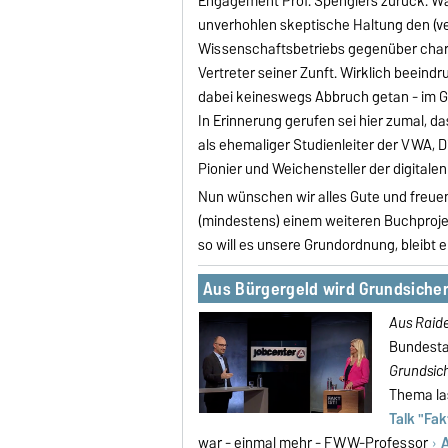
Engagement Prof. Spenglers zurück. Wa
unverhohlen skeptische Haltung den (v
Wissenschaftsbetriebs gegenüber charak
Vertreter seiner Zunft. Wirklich beeind
dabei keineswegs Abbruch getan - im Geg
In Erinnerung gerufen sei hier zumal, 
als ehemaliger Studienleiter der VWA,
Pionier und Weichensteller der digita
Nun wünschen wir alles Gute und freue
(mindestens) einem weiteren Buchprojek
so will es unsere Grundordnung, bleibt
Aus Bürgergeld wird Grundsiche
Aus Raider
Bundesta
Grundsic
Thema la
Talk "Fakt
war - einmal mehr - FWW-Professor
A