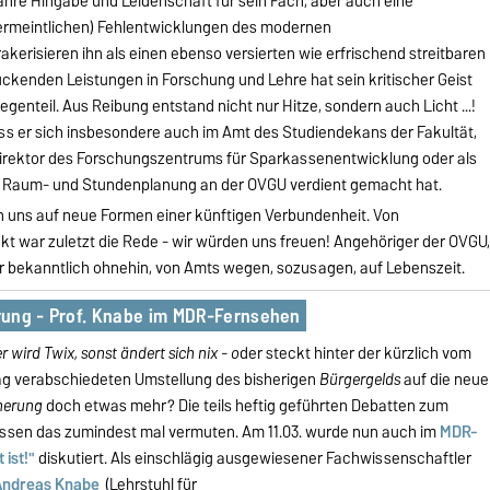
hre Hingabe und Leidenschaft für sein Fach, aber auch eine
ermeintlichen) Fehlentwicklungen des modernen
erisieren ihn als einen ebenso versierten wie erfrischend streitbaren
ruckenden Leistungen in Forschung und Lehre hat sein kritischer Geist
enteil. Aus Reibung entstand nicht nur Hitze, sondern auch Licht ...!
dass er sich insbesondere auch im Amt des Studiendekans der Fakultät,
 Direktor des Forschungszentrums für Sparkassenentwicklung oder als
len Raum- und Stundenplanung an der OVGU verdient gemacht hat.
n uns auf neue Formen einer künftigen Verbundenheit. Von
t war zuletzt die Rede - wir würden uns freuen! Angehöriger der OVGU
 er bekanntlich ohnehin, von Amts wegen, sozusagen, auf Lebenszeit.
rung - Prof. Knabe im MDR-Fernsehen
 wird Twix, sonst ändert sich nix - o
der steckt hinter der kürzlich vom
g verabschiedeten Umstellung des bisherigen
Bürgergelds
auf die neue
herung
doch etwas mehr? Die teils heftig geführten Debatten zum
ssen das zumindest mal vermuten. Am 11.03. wurde nun auch im
MDR-
 ist!"
diskutiert. Als einschlägig ausgewiesener Fachwissenschaftler
ndreas Knabe
(Lehrstuhl für