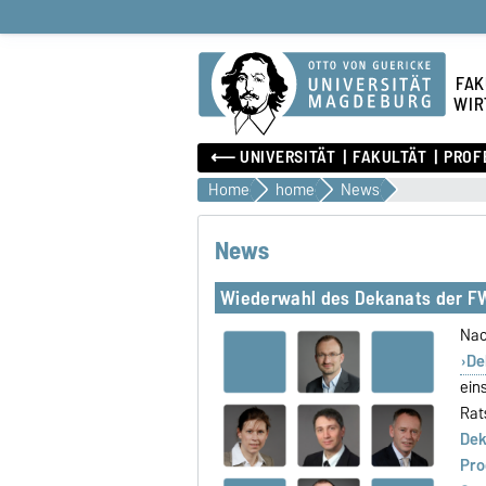
FAK
WIR
⟵ UNIVERSITÄT
FAKULTÄT
PROF
Home
home
News
News
Wiederwahl des Dekanats der 
Nac
De
ein
Rat
Dek
Pro