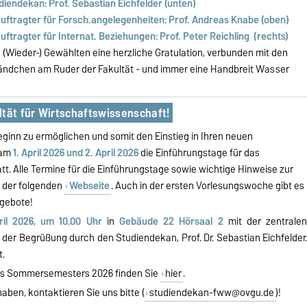
diendekan: Prof. Sebastian Eichfelder (unten)
uftragter für Forsch.angelegenheiten: Prof. Andreas Knabe (oben)
uftragter für Internat. Beziehungen: Prof. Peter Reichling (rechts)
 (Wieder-) Gewählten eine herzliche Gratulation, verbunden mit den
ändchen am Ruder der Fakultät - und immer eine Handbreit Wasser
ltät für Wirtschaftswissenschaft!
ginn zu ermöglichen und somit den Einstieg in Ihren neuen
 am
1. April 2026 und 2. April 2026
die Einführungstage für das
 Alle Termine für die Einführungstage sowie wichtige Hinweise zur
f der folgenden
Webseite
. Auch in der ersten Vorlesungswoche gibt es
ngebote!
il 2026, um 10.00 Uhr
in
Gebäude 22 Hörsaal 2
mit der zentrale
er Begrüßung durch den Studiendekan, Prof. Dr. Sebastian Eichfelder
t.
des Sommersemesters 2026 finden Sie
hier
.
ben, kontaktieren Sie uns bitte (
studiendekan-fww@ovgu.de
)!