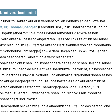
stand verabschiedet
h über 25 Jahren äußerst verdienstvollen Wirkens an der FWW hat
of. Dr. Thomas Spengler
(Lehrstuhl BWL, insb. Unternehmensführung
 Organisation) mit Ablauf des Wintersemesters 2025/26 seinen
lverdienten Ruhestand angetreten. Das Foto links zeigt ihn bei seiner
abschiedung im Fakultätsrat Anfang März, flankiert von der Prodekanin
of. Schöndube-Pirchegger) sowie dem Dekan der FWW (Prof. Sadrieh).
nem besonderen Faible für die verschiedensten
ionalgeschichtlichen und insbesondere genealogischen Belange seiner
ihm zum Abschied eine antike Silbermünze überreicht, ein hessischer
Großherzogs Ludwig II. Aktuelle und ehemalige Mitarbeiter*innen seine
langjährige Wegbegleiter und Freunde hatten es sich außerdem nicht
erschienenen Festschrift - herausgegeben von S. Herzog , K. M.
-Volkmer - zu ehren: "Zwischen Wissen und Nichtwissen. Moderne
ssenschaft und Praxis".
ankbarkeit blicken wir auf die akademische Vita und das persönliche