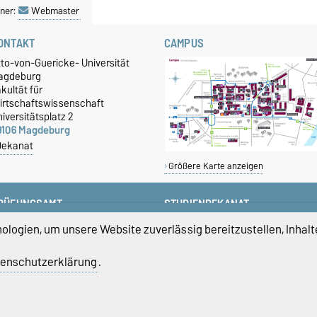
ner:
Webmaster
ONTAKT
CAMPUS
tto-von-Guericke- Universität
agdeburg
kultät für
irtschaftswissenschaft
iversitätsplatz 2
9106 Magdeburg
Dekanat
Größere Karte anzeigen
RÜFUNGSAMT
STUDIENDEKANAT
+49 391 67-58423
studiendekan-fww@ovgu.de
logien, um unsere Website zuverlässig bereitzustellen, Inhalt
+49 391 67-58422
+49 391 67-58421
enschutzerklärung
.
pruefungsamt-ww@ovgu.de
atenschutz
Barrierefreiheit
Cookie-Einstel