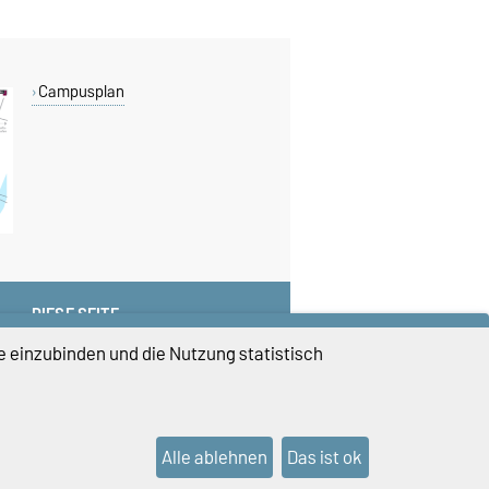
Campusplan
DIESE SEITE
Vorlesen
e einzubinden und die Nutzung statistisch
Drucken
Permalink
Alle ablehnen
Das ist ok
lungen
Sitemap