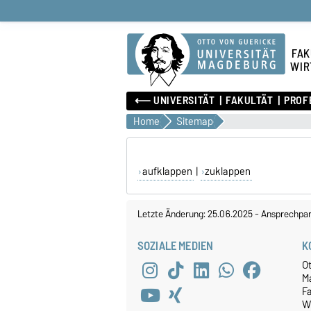
FAK
WIR
⟵ UNIVERSITÄT
FAKULTÄT
PROF
Home
Sitemap
aufklappen
|
zuklappen
Letzte Änderung: 25.06.2025
-
Ansprechpar
SOZIALE MEDIEN
K
O
M
Fa
W