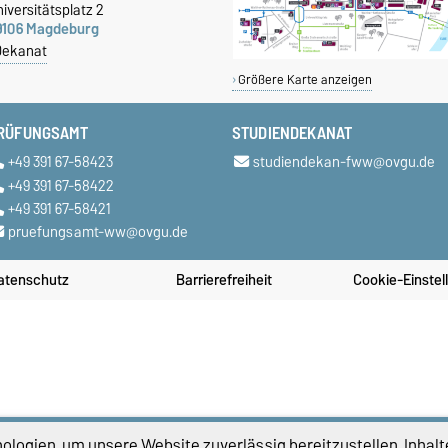
iversitätsplatz 2
9106 Magdeburg
Dekanat
Größere Karte anzeigen
RÜFUNGSAMT
STUDIENDEKANAT
+49 391 67-58423
studiendekan-fww@ovgu.de
+49 391 67-58422
+49 391 67-58421
pruefungsamt-ww@ovgu.de
atenschutz
Barrierefreiheit
Cookie-Einstel
logien, um unsere Website zuverlässig bereitzustellen, Inhalt