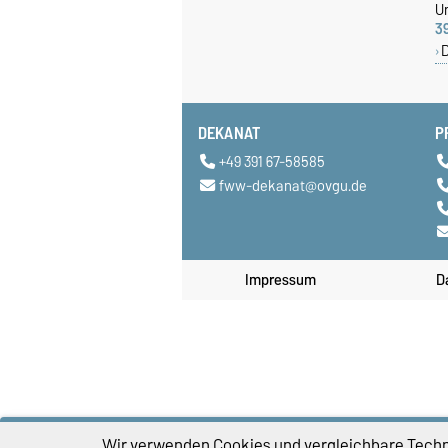
Un
3
DEKANAT
P
+49 391 67-58585
fww-dekanat@ovgu.de
Impressum
D
Wir verwenden Cookies und vergleichbare Techno