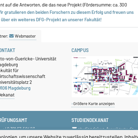
nnt auf die Antworten, die das neue Projekt (Fördersumme: ca. 300
ir gratulieren den beiden Forschern zu diesem Erfolg und freuen uns
 über ein weiteres DFG-Projekt an unserer Fakultät!
tner:
Webmaster
ONTAKT
CAMPUS
tto-von-Guericke- Universität
agdeburg
kultät für
irtschaftswissenschaft
iversitätsplatz 2
9106 Magdeburg
Dekanat
Größere Karte anzeigen
RÜFUNGSAMT
STUDIENDEKANAT
+49 391 67-58423
studiendekan-fww@ovgu.de
+49 391 67-58422
logien, um unsere Website zuverlässig bereitzustellen, Inhalt