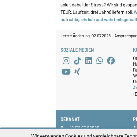
spielt dabei der Stress? Wir sind gespa
TEUR, Laufzeit: drei Jahre) liefern soll.
W
aufrichtig, ehrlich und wahrheitsgemäß
Letzte Änderung: 02.07.2025
-
Ansprechpar
SOZIALE MEDIEN
K
O
M
Fa
W
Un
3
DEKANAT
P
+49 391 67-58585
fww-dekanat@ovgu.de
Wir verwenden Cookies und vergleichbare Techno