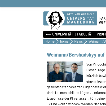
FAK
WIR
⟵ UNIVERSITÄT
FAKULTÄT
PROF
Home
home
News
Weimann/Bershadskyy auf D
Von Pinocchi
Dieser Frag
kürzlich bewi
einem Team v
gesichtsdatenbasierten Lügendetektion 
darin ist, menschliche Lügen zu erkenn
Ergebnisse der KI verlassen. Führt eine
...?
Und wollen wir das? Werden Menschen