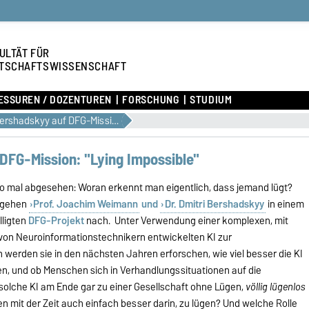
ULTÄT FÜR
TSCHAFTSWISSENSCHAFT
ESSUREN / DOZENTUREN
FORSCHUNG
STUDIUM
Weimann/Bershadskyy auf DFG-Mission: "Lying Impossible"
FG-Mission: "Lying Impossible"
o mal abgesehen: Woran erkennt man eigentlich, dass jemand lügt?
e gehen
Prof. Joachim Weimann
und
Dr. Dmitri Bershadskyy
in einem
lligten
DFG-Projekt
nach. Unter Verwendung einer komplexen, mit
on Neuroinformationstechnikern entwickelten KI zur
werden sie in den nächsten Jahren erforschen, wie viel besser die KI
en, und ob Menschen sich in Verhandlungssituationen auf die
 solche KI am Ende gar zu einer Gesellschaft ohne Lügen,
völlig lügenlos
 mit der Zeit auch einfach besser darin, zu lügen? Und welche Rolle