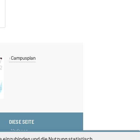
Campusplan
DIESE SEITE
Vorlesen
Drucken
e einzubinden und die Nutzung statistisch