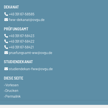
DEKANAT
+49 391 67-58585
fww-dekanat@ovgu.de
PRÜFUNGSAMT
+49 391 67-58423
+49 391 67-58422
+49 391 67-58421
pruefungsamt-ww@ovgu.de
STUDIENDEKANAT
studiendekan-fww@ovgu.de
DIESE SEITE
Vorlesen
Drucken
Permalink
Impressum