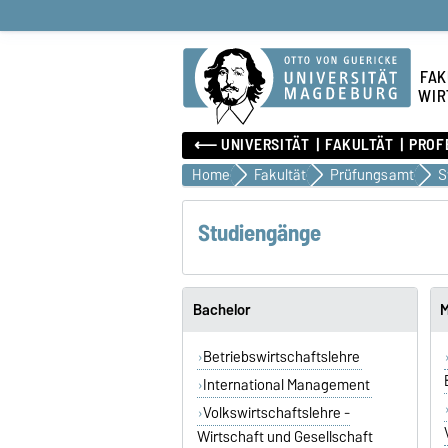
FAK
WIR
⟵ UNIVERSITÄT
FAKULTÄT
PROF
Home
Fakultät
Prüfungsamt
S
Studiengänge
Bachelor
M
Betriebswirtschaftslehre
International Management
Volkswirtschaftslehre -
Wirtschaft und Gesellschaft