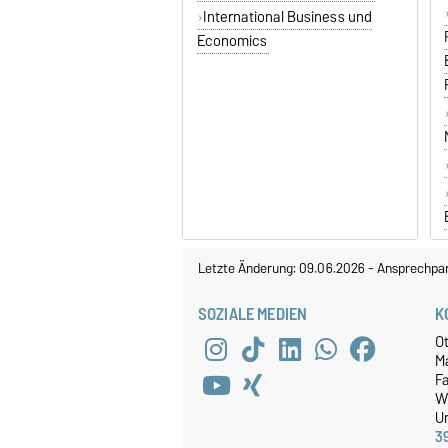
International Business und
Economics
Letzte Änderung: 09.06.2026
-
Ansprechpar
SOZIALE MEDIEN
K
O
M
Fa
W
Un
3