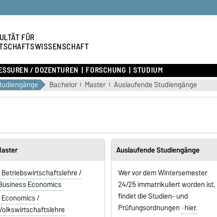
ULTÄT FÜR
TSCHAFTSWISSENSCHAFT
ESSUREN / DOZENTUREN
FORSCHUNG
STUDIUM
tudiengänge
Bachelor
Master
Auslaufende Studiengänge
aster
Auslaufende Studiengänge
Betriebswirtschaftslehre /
Wer vor dem Wintersemester
Business Economics
24/25 immatrikuliert worden ist,
findet die Studien- und
Economics /
Prüfungsordnungen
hier.
Volkswirtschaftslehre