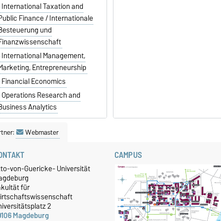
International Taxation and
Public Finance / Internationale
Besteuerung und
Finanzwissenschaft
International Management,
Marketing, Entrepreneurship
Financial Economics
Operations Research and
Business Analytics
tner:
Webmaster
ONTAKT
CAMPUS
tto-von-Guericke- Universität
agdeburg
kultät für
irtschaftswissenschaft
iversitätsplatz 2
9106 Magdeburg