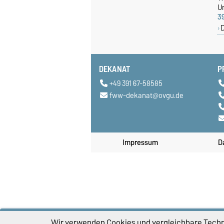
Un
3
DEKANAT
P
+49 391 67-58585
fww-dekanat@ovgu.de
Impressum
D
Wir verwenden Cookies und vergleichbare Techno