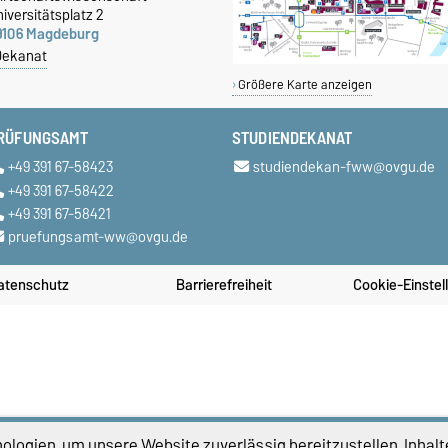
iversitätsplatz 2
9106 Magdeburg
Dekanat
Größere Karte anzeigen
RÜFUNGSAMT
STUDIENDEKANAT
+49 391 67-58423
studiendekan-fww@ovgu.de
+49 391 67-58422
+49 391 67-58421
pruefungsamt-ww@ovgu.de
atenschutz
Barrierefreiheit
Cookie-Einstel
logien, um unsere Website zuverlässig bereitzustellen, Inhalt