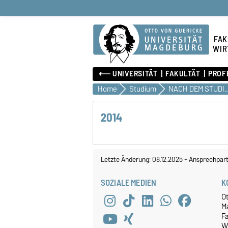
FAK
WIR
⟵ UNIVERSITÄT
FAKULTÄT
PROF
Home
Studium
NACH DEM ST
2014
Letzte Änderung: 08.12.2025
-
Ansprechpart
SOZIALE MEDIEN
K
O
M
Fa
W