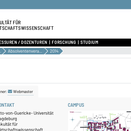
ULTÄT FÜR
TSCHAFTSWISSENSCHAFT
ESSUREN / DOZENTUREN
FORSCHUNG
STUDIUM
UDIUM
Absolventenverabschiedung
2014
ner:
Webmaster
ONTAKT
CAMPUS
tto-von-Guericke- Universität
agdeburg
kultät für
irtschaftswissenschaft