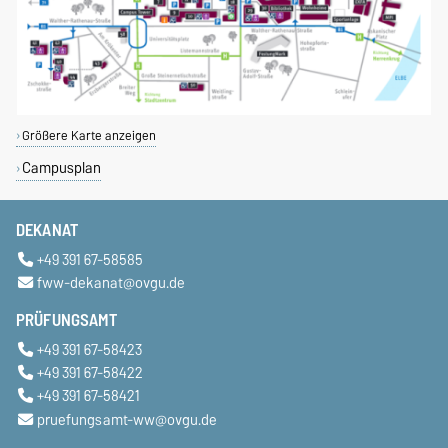
Größere Karte anzeigen
Campusplan
DEKANAT
+49 391 67-58585
fww-dekanat@ovgu.de
PRÜFUNGSAMT
+49 391 67-58423
+49 391 67-58422
+49 391 67-58421
pruefungsamt-ww@ovgu.de