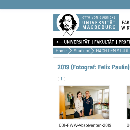
FAK
WIR
⟵ UNIVERSITÄT
FAKULTÄT
PROF
Home
Studium
NACH DEM ST
2019 (Fotograf: Felix Paulin)
[
1
]
001-FWW-Absolventen-2019
0