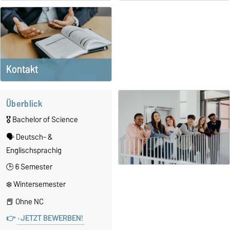
Kontakt
Überblick
🎖️ Bachelor of Science
🗣️ Deutsch- &
Englischsprachig
🕒 6 Semester
❄️ Wintersemester
📕 Ohne NC
👉
JETZT BEWERBEN!