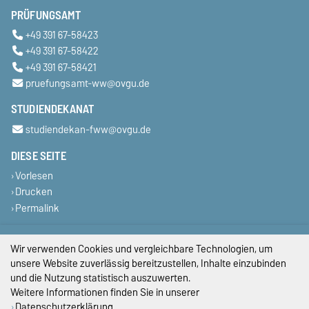
PRÜFUNGSAMT
+49 391 67-58423
+49 391 67-58422
+49 391 67-58421
pruefungsamt-ww@ovgu.de
STUDIENDEKANAT
studiendekan-fww@ovgu.de
DIESE SEITE
Vorlesen
Drucken
Permalink
Impressum
Wir verwenden Cookies und vergleichbare Technologien, um
unsere Website zuverlässig bereitzustellen, Inhalte einzubinden
Datenschutz
und die Nutzung statistisch auszuwerten.
Weitere Informationen finden Sie in unserer
Barrierefreiheit
Datenschutzerklärung
.