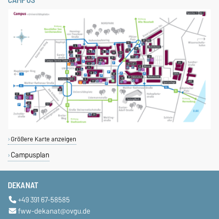
CAMPUS
Größere Karte anzeigen
Campusplan
DEKANAT
+49 391 67-58585
fww-dekanat@ovgu.de