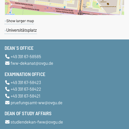
Show larger map
Universitätsplatz
DEAN´S OFFICE
+49 391 67-58585
fww-dekanat@ovgu.de
EXAMINATION OFFICE
+49 391 67-58423
+49 391 67-58422
+49 391 67-58421
pruefungsamt-ww@ovgu.de
DEAN OF STUDY AFFAIRS
studiendekan-fww@ovgu.de