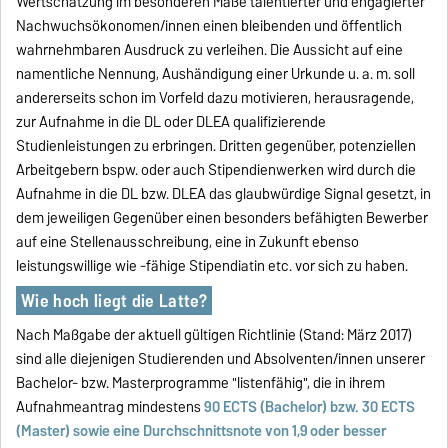
Wertschätzung im besonderen Maße talentierter und engagierter
Nachwuchsökonomen/innen einen bleibenden und öffentlich
wahrnehmbaren Ausdruck zu verleihen. Die Aussicht auf eine
namentliche Nennung, Aushändigung einer Urkunde u. a. m. soll
andererseits schon im Vorfeld dazu motivieren, herausragende,
zur Aufnahme in die DL oder DLEA qualifizierende
Studienleistungen zu erbringen. Dritten gegenüber, potenziellen
Arbeitgebern bspw. oder auch Stipendienwerken wird durch die
Aufnahme in die DL bzw. DLEA das glaubwürdige Signal gesetzt, in
dem jeweiligen Gegenüber einen besonders befähigten Bewerber
auf eine Stellenausschreibung, eine in Zukunft ebenso
leistungswillige wie -fähige Stipendiatin etc. vor sich zu haben.
Wie hoch liegt die Latte?
Nach Maßgabe der aktuell gültigen Richtlinie (Stand: März 2017)
sind alle diejenigen Studierenden und Absolventen/innen unserer
Bachelor- bzw. Masterprogramme "listenfähig", die in ihrem
Aufnahmeantrag mindestens
90 ECTS (Bachelor) bzw. 30 ECTS
(Master) sowie eine Durchschnittsnote von 1,9 oder besser