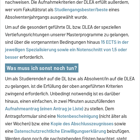
nachweisen. Die Aufnahmekriterien der DLEA erfüllt außerdem,
wer vom Fakultätsrat als
Studiengangsbester/beste
eines
Absolventenjahrgangs ausgewählt wurde.
Um auf die gesondert geführte DL bzw. DLEA der speziellen
Vertiefungsrichtungen unserer Masterprogramme zu gelangen,
sind über die vorgenannten Bedingungen hinaus
15 ECTS in der
jeweiligen Spezialisierung sowie ein Notenschnitt von 1,5 oder
besser
erforderlich.
Was muss ich sonst noch tun?
Um als Studierende/r auf die DL bzw. als Absolvent/in auf die DLEA
zu gelangen, ist die Erfüllung der oben angeführten Kriterien
zwingend erforderlich. Unbedingt notwendig ist es darüber
hinaus, einen einfachen, in zwei Minuten auszufüllenden
Aufnahmeantrag (einen Antrag je Liste)
zu stellen. Dem
Antragsformular sind eine
Notenbescheinigung
(nicht älter als
vier Wochen) bzw. eine
Kopie des Abschlusszeugnisses
sowie
eine
Datenschutzrechtliche Einwilligungserklärung
beizufügen.
Werden dann noch die nachstehenden Fristen beachtet, steht