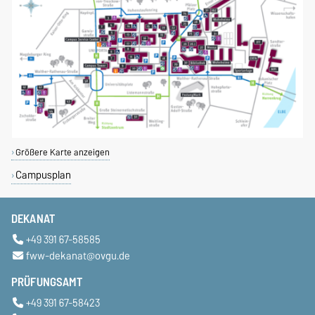
Größere Karte anzeigen
Campusplan
DEKANAT
+49 391 67-58585
fww-dekanat@ovgu.de
PRÜFUNGSAMT
+49 391 67-58423