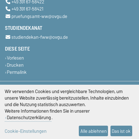
+49 391 67-58422
+49 391 67-58421
pruefungsamt-ww@ovgu.de
STUDIENDEKANAT
studiendekan-fww@ovgu.de
DIESE SEITE
Vorlesen
Drucken
Permalink
Impressum
Wir verwenden Cookies und vergleichbare Technologien, um
unsere Website zuverlässig bereitzustellen, Inhalte einzubinden
Datenschutz
und die Nutzung statistisch auszuwerten.
Weitere Informationen finden Sie in unserer
Barrierefreiheit
Datenschutzerklärung
.
Cookie-Einstellungen
Cookie-Einstellungen
Alle ablehnen
Das ist ok
Sitemap