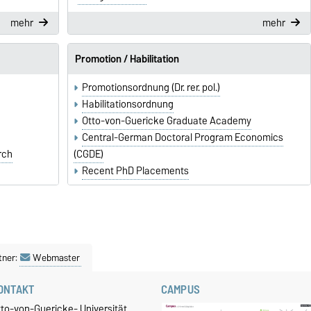
mehr
mehr
Promotion / Habilitation
Promotionsordnung (Dr. rer. pol.)
Habilitationsordnung
Otto-von-Guericke Graduate Academy
Central-German Doctoral Program Economics
rch
(CGDE)
Recent PhD Placements
tner:
Webmaster
ONTAKT
CAMPUS
tto-von-Guericke- Universität