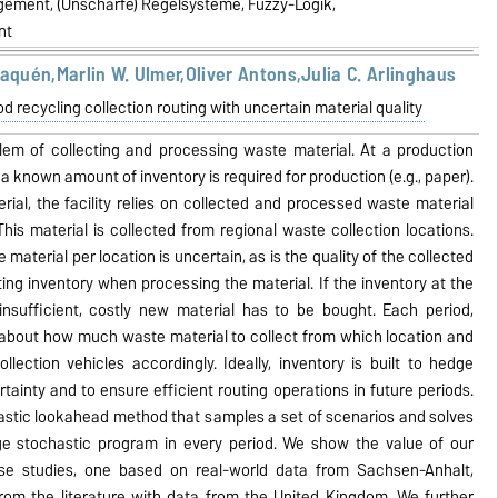
ement, (Unscharfe) Regelsysteme, Fuzzy-Logik,
nt
aquén,Marlin W. Ulmer,Oliver Antons,Julia C. Arlinghaus
d recycling collection routing with uncertain material quality
em of collecting and processing waste material. At a production
d, a known amount of inventory is required for production (e.g., paper).
ial, the facility relies on collected and processed waste material
 This material is collected from regional waste collection locations.
aterial per location is uncertain, as is the quality of the collected
lting inventory when processing the material. If the inventory at the
insufficient, costly new material has to be bought. Each period,
about how much waste material to collect from which location and
lection vehicles accordingly. Ideally, inventory is built to hedge
rtainty and to ensure efficient routing operations in future periods.
stic lookahead method that samples a set of scenarios and solves
ge stochastic program in every period. We show the value of our
e studies, one based on real-world data from Sachsen-Anhalt,
om the literature with data from the United Kingdom. We further