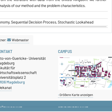
nalysis of our method and the problem characteristics.
conomy, Sequential Decision Process, Stochastic Lookahead
tner:
Webmaster
ONTAKT
CAMPUS
tto-von-Guericke- Universität
agdeburg
kultät für
irtschaftswissenschaft
iversitätsplatz 2
9106 Magdeburg
Dekanat
Größere Karte anzeigen
RÜFUNGSAMT
STUDIENDEKANAT