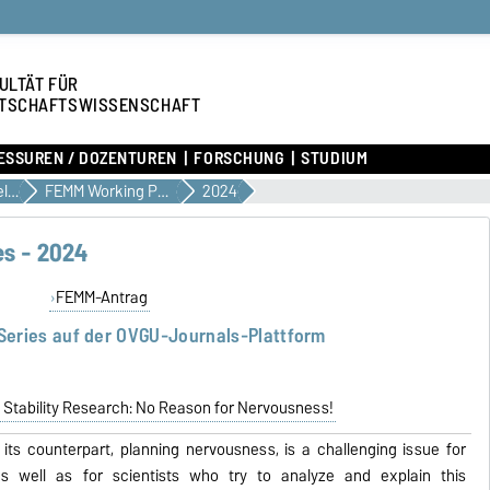
ULTÄT FÜR
TSCHAFTSWISSENSCHAFT
ESSUREN / DOZENTUREN
FORSCHUNG
STUDIUM
Forschungsangelegenheiten
FEMM Working Paper Series
2024
es - 2024
FEMM-Antrag
Series auf der OVGU-Journals-Plattform
 Stability Research: No Reason for Nervousness!
r its counterpart, planning nervousness, is a challenging issue for
 well as for scientists who try to analyze and explain this