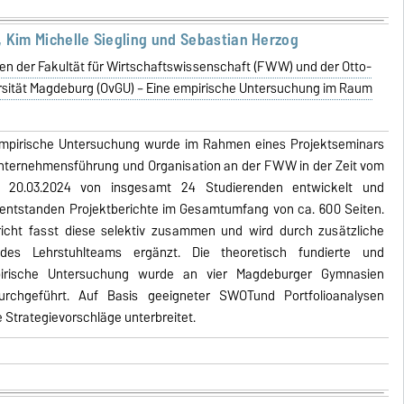
 Kim Michelle Siegling und Sebastian Herzog
ren der Fakultät für Wirtschaftswissenschaft (FWW) und der Otto-
sität Magdeburg (OvGU) – Eine empirische Untersuchung im Raum
e empirische Untersuchung wurde im Rahmen eines Projektseminars
Unternehmensführung und Organisation an der FWW in der Zeit vom
m 20.03.2024 von insgesamt 24 Studierenden entwickelt und
 entstanden Projektberichte im Gesamtumfang von ca. 600 Seiten.
richt fasst diese selektiv zusammen und wird durch zusätzliche
des Lehrstuhlteams ergänzt. Die theoretisch fundierte und
pirische Untersuchung wurde an vier Magdeburger Gymnasien
durchgeführt. Auf Basis geeigneter SWOTund Portfolioanalysen
Strategievorschläge unterbreitet.