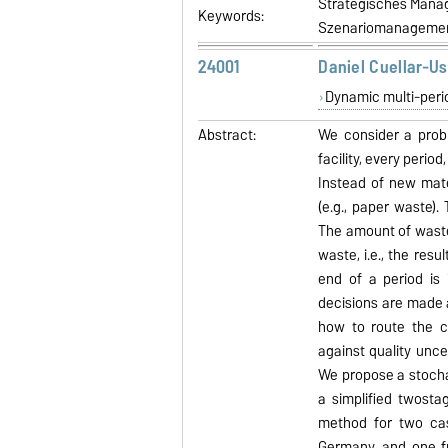
Strategisches Manag
Keywords:
Szenariomanageme
24001
Daniel Cuellar-Us
Dynamic multi-perio
Abstract:
We consider a probl
facility, every perio
Instead of new mater
(e.g., paper waste).
The amount of waste m
waste, i.e., the resu
end of a period is 
decisions are made 
how to route the col
against quality unce
We propose a stocha
a simplified twosta
method for two cas
Germany, and one fr