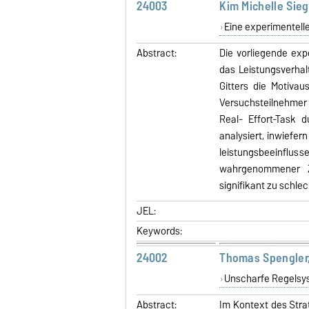
24003
Kim Michelle Sieg
Eine experimentell
Abstract:
Die vorliegende exp
das Leistungsverhal
Gitters die Motiva
Versuchsteilnehmer
Real- Effort-Task 
analysiert, inwiefer
leistungsbeeinflu
wahrgenommener Ze
signifikant zu schle
JEL:
Keywords:
24002
Thomas Spengler,
Unscharfe Regelsy
Abstract:
Im Kontext des Str