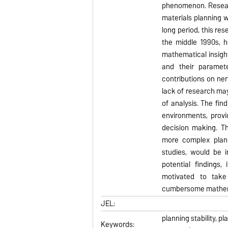
phenomenon. Researc
materials planning w
long period, this re
the middle 1990s, h
mathematical insight
and their paramete
contributions on ne
lack of research ma
of analysis. The fin
environments, prov
decision making. T
more complex plann
studies, would be 
potential findings,
motivated to take
cumbersome mathema
JEL:
planning stability, p
Keywords: