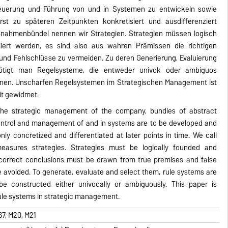
uerung und Führung von und in Systemen zu entwickeln sowie
st zu späteren Zeitpunkten konkretisiert und ausdifferenziert
nahmenbündel nennen wir Strategien. Strategien müssen logisch
liert werden, es sind also aus wahren Prämissen die richtigen
und Fehlschlüsse zu vermeiden. Zu deren Generierung, Evaluierung
ötigt man Regelsysteme, die entweder univok oder ambiguos
önnen. Unscharfen Regelsystemen im Strategischen Management ist
it gewidmet.
the strategic management of the company, bundles of abstract
ontrol and management of and in systems are to be developed and
nly concretized and differentiated at later points in time. We call
easures strategies. Strategies must be logically founded and
e correct conclusions must be drawn from true premises and false
 avoided. To generate, evaluate and select them, rule systems are
be constructed either univocally or ambiguously. This paper is
rule systems in strategic management.
67, M20, M21