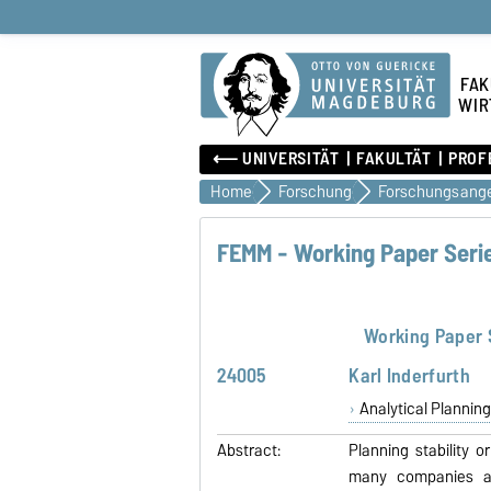
FAK
WIR
⟵ UNIVERSITÄT
FAKULTÄT
PROF
Home
Forschung
FEMM - Working Paper Seri
Working Paper 
24005
Karl Inderfurth
Analytical Planning
Abstract:
Planning stability o
many companies as