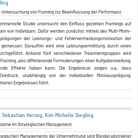
ling
e Untersuchung von Framing zur Beeinflussung der Performanz
erimentelle Studie untersucht den Einfluss gezielten Framings auf
ten von Individuen. Dafür werden zunächst mittels des Multi-Motiv-
usprägungen der Leistungs- und Fehlervermeidungsmotivation der
 gemessen. Daraufhin wird eine Leistungsermittlung durch einen
durchgeführt. Anhand fünf verschiedener Treatmentgruppen wird
n Framing, also differierende Formulierungen einer Aufgabenstellung,
ssende Effekte haben kann. Die Ergebnisse zeigen u.a., dass
itdruck, unabhängig von der individuellen Motivausprägung,
chteren Ergebnissen führt.
 Sebastian Herzog, Kim Michelle Siegling
steme im Strategischen Management
ategischen Managements der Unternehmung sind Bündel abstrakter