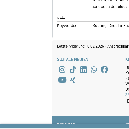
conduct a detailed a
JEL:
Keywords:
Routing, Circular E
Letzte Änderung: 10.02.2026
-
Ansprechpar
SOZIALE MEDIEN
K
O
M
Fa
W
Un
3
DEKANAT
P