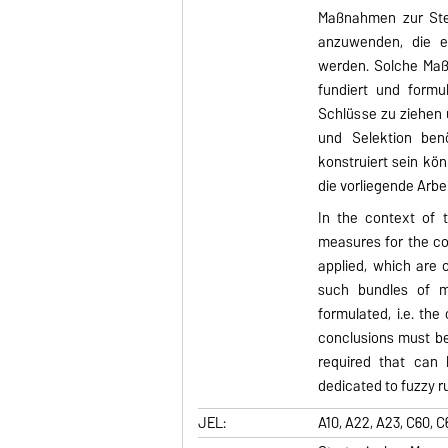
Maßnahmen zur Ste
anzuwenden, die er
werden. Solche Maß
fundiert und formu
Schlüsse zu ziehen 
und Selektion ben
konstruiert sein k
die vorliegende Arbe
In the context of 
measures for the c
applied, which are o
such bundles of m
formulated, i.e. th
conclusions must be
required that can 
dedicated to fuzzy 
JEL:
A10, A22, A23, C60, C