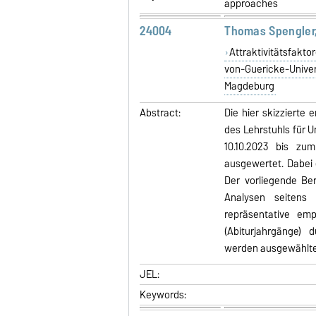
approaches
24004
Thomas Spengler,
Attraktivitätsfakto
von-Guericke-Univer
Magdeburg
Abstract:
Die hier skizziert
des Lehrstuhls für 
10.10.2023 bis zu
ausgewertet. Dabei
Der vorliegende Be
Analysen seitens 
repräsentative em
(Abiturjahrgänge) 
werden ausgewählte 
JEL:
Keywords: