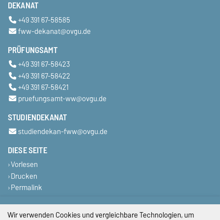
DEKANAT
+49 391 67-58585
fww-dekanat@ovgu.de
PRÜFUNGSAMT
+49 391 67-58423
+49 391 67-58422
+49 391 67-58421
pruefungsamt-ww@ovgu.de
STUDIENDEKANAT
studiendekan-fww@ovgu.de
DIESE SEITE
Vorlesen
Drucken
Permalink
Impressum
Wir verwenden Cookies und vergleichbare Technologien, um