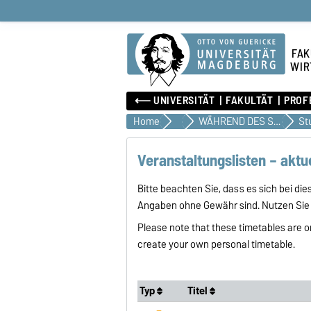
FAK
WIR
⟵ UNIVERSITÄT
FAKULTÄT
PROF
Home
Studium
WÄHREND DES STUDIUMS
Veranstaltungslisten – aktu
Bitte beachten Sie, dass es sich bei di
Angaben ohne Gewähr sind. Nutzen Sie
Please note that these timetables are o
create your own personal timetable.
Typ
Titel