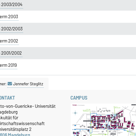
m 2003/2004
erm 2003
m 2002/2003
erm 2002
m 2001/2002
erm 2019
ner:
Jennefer Steglitz
ONTAKT
CAMPUS
tto-von-Guericke- Universität
agdeburg
kultät für
irtschaftswissenschaft
iversitätsplatz 2
9106 Magdeburg