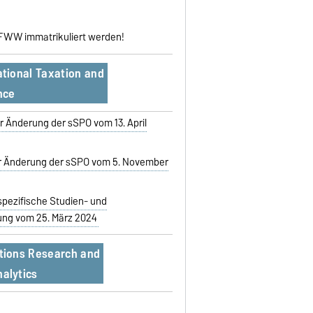
r FWW immatrikuliert werden!
ational Taxation and
nce
r Änderung der sSPO vom 13. April
ur Änderung der sSPO vom 5. November
pezifische Studien- und
ng vom 25. März 2024
ations Research and
alytics