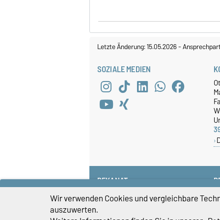
Letzte Änderung: 15.05.2026
-
Ansprechpar
SOZIALE MEDIEN
K
O
M
Fa
W
Un
3
DEKANAT
P
+49 391 67-58585
Wir verwenden Cookies und vergleichbare Techno
fww-dekanat@ovgu.de
auszuwerten.