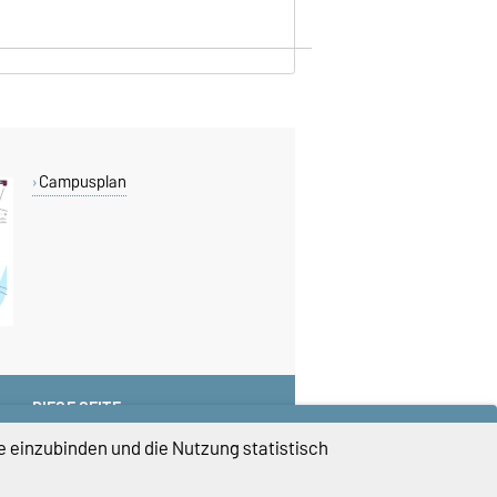
Campusplan
DIESE SEITE
Vorlesen
e einzubinden und die Nutzung statistisch
Drucken
Permalink