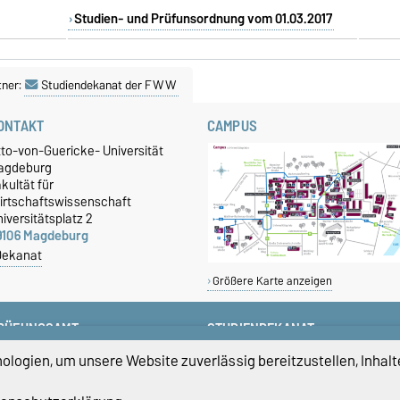
Studien- und Prüfunsordnung vom 01.03.2017
tner:
Studiendekanat der FWW
ONTAKT
CAMPUS
tto-von-Guericke- Universität
agdeburg
kultät für
irtschaftswissenschaft
iversitätsplatz 2
9106 Magdeburg
Dekanat
Größere Karte anzeigen
RÜFUNGSAMT
STUDIENDEKANAT
+49 391 67-58423
studiendekan-fww@ovgu.de
logien, um unsere Website zuverlässig bereitzustellen, Inhalt
+49 391 67-58422
+49 391 67-58421