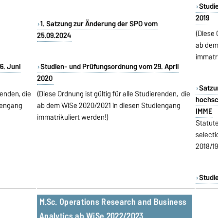
Studi
2019
1. Satzung zur Änderung der SPO vom
(Diese 
25
.09.2024
ab dem
immatr
6. Juni
Studien- und Prüfungsordnung vom 29. April
2020
Satzu
renden, die
(Diese Ordnung ist gültig für alle Studierenden, die
hochsc
iengang
ab dem WiSe 2020/2021 in diesen Studiengang
IMME
immatrikuliert werden!)
Statute
select
2018/1
Studi
M.Sc. Operations Research and Business
Analytics ab WiSe 2022/2023