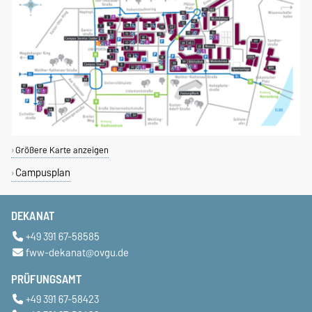
Größere Karte anzeigen
Campusplan
DEKANAT
+49 391 67-58585
fww-dekanat@ovgu.de
PRÜFUNGSAMT
+49 391 67-58423