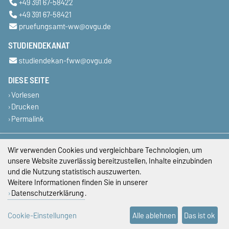
+49 391 67-58422
+49 391 67-58421
pruefungsamt-ww@ovgu.de
STUDIENDEKANAT
studiendekan-fww@ovgu.de
DIESE SEITE
Vorlesen
Drucken
Permalink
Impressum
Wir verwenden Cookies und vergleichbare Technologien, um
unsere Website zuverlässig bereitzustellen, Inhalte einzubinden
Datenschutz
und die Nutzung statistisch auszuwerten.
Weitere Informationen finden Sie in unserer
Barrierefreiheit
Datenschutzerklärung
.
Cookie-Einstellungen
Cookie-Einstellungen
Alle ablehnen
Das ist ok
Sitemap