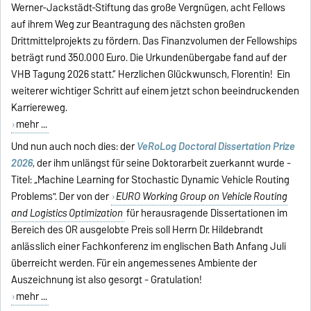
Werner-Jackstädt-Stiftung das große Vergnügen, acht Fellows
auf ihrem Weg zur Beantragung des nächsten großen
Drittmittelprojekts zu fördern. Das Finanzvolumen der Fellowships
beträgt rund 350.000 Euro. Die Urkundenübergabe fand auf der
VHB Tagung 2026 statt.“ Herzlichen Glückwunsch, Florentin! Ein
weiterer wichtiger Schritt auf einem jetzt schon beeindruckenden
Karriereweg.
mehr ...
Und nun auch noch dies: der
VeRoLog Doctoral Dissertation Prize
2026
, der ihm unlängst für seine Doktorarbeit zuerkannt wurde -
Titel: „Machine Learning for Stochastic Dynamic Vehicle Routing
Problems". Der von der
EURO Working Group on Vehicle Routing
and Logistics Optimization
für herausragende Dissertationen im
Bereich des OR ausgelobte Preis soll Herrn Dr. Hildebrandt
anlässlich einer Fachkonferenz im englischen Bath Anfang Juli
überreicht werden. Für ein angemessenes Ambiente der
Auszeichnung ist also gesorgt - Gratulation!
mehr ...