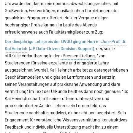
Uni wurde den Gästen ein überaus abwechslungsreiches, mit
Grußworten, Festvorträgen, musikalischen Darbietungen etc.
gespicktes Programm offeriert. Bei der Vergabe einiger
hochrangiger Preise kamen im Laufe des Abends
erfreulicherweise auch Fakultätsmitglieder zum Zug:
Der diesjährige Lehrpreis der OVGU ging an Herrn
Jun.-Prof. Dr.
Kai Heinrich
(JP Data-Driven Decision Support),
der, so die
offizielle Verlautbarung in der
Pressemitteilung
, "von
Studierenden für seine exzellente und engagierte Lehre
ausgezeichnet [wurde]. Kai Heinrich arbeitet zu datengetriebenen
Geschäftsmodellen und digitalen Lernformaten und setzt in
seinen Veranstaltungen auf praxisnahe Anwendung und klare
Vermittlung". Im Text der Urkunde heißt es dann noch genauer: "Dr.
Kai Heinrich schafft mit seiner offenen, interaktiven und
praxisorientierten Art des Lehrens ein Lernumfeld, das
Studierende nachhaltig motiviert, einbezieht und begeistert. Sein
Engagement für verständliche Wissensvermittlung, konstruktives
Feedback und individuelle Unterstützung macht ihn zu einem