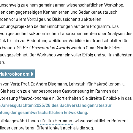
unschweig zu einem gemeinsamen wissenschaftlichen Workshop.
en dem gegenseitigen Kennenlernen und Gedankenaustausch
nden vor allem Vorträge und Diskussionen zu aktuellen
schungsprojekten beider Einrichtungen auf dem Programm. Das
e von gesundheitsökonomischen Laborexperimenten über Analysen des
 bis hin zur Bedeutung weiblicher Vorbilder im Grundschulalter für
n Frauen. Mit
Best Presentation Awards
wurden Omar Martin Fieles-
gezeichnet. Der Workshop war ein voller Erfolg und soll im nächsten
en.
 Makroökonomik
von Vertr.-Prof. Dr. André Diegmann, Lehrstuhl für Makroökonomik,
 Sie herzlich zu einer besonderen Gastvorlesung im Rahmen der
vorlesung
Makroökonomik
ein. Dort erhalten Sie direkte Einblicke in das
Jahresgutachten 2025/26
des Sachverständigenrates zur
tung der gesamtwirtschaftlichen Entwicklung
.
nblicke gewährt Ihnen
Dr. Tim Hermann
, wissenschaftlicher Referent
eder der breiteren Öffentlichkeit auch als die sog.