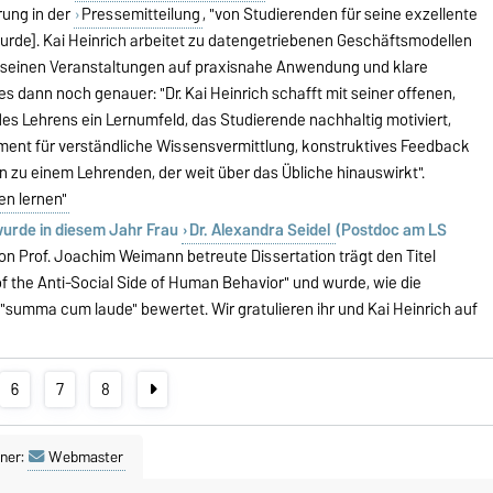
arung in der
Pressemitteilung
, "von Studierenden für seine exzellente
urde]. Kai Heinrich arbeitet zu datengetriebenen Geschäftsmodellen
in seinen Veranstaltungen auf praxisnahe Anwendung und klare
es dann noch genauer: "Dr. Kai Heinrich schafft mit seiner offenen,
 des Lehrens ein Lernumfeld, das Studierende nachhaltig motiviert,
ment für verständliche Wissensvermittlung, konstruktives Feedback
n zu einem Lehrenden, der weit über das Übliche hinauswirkt".
en lernen"
wurde in diesem Jahr Frau
Dr. Alexandra Seidel
(Postdoc am LS
von Prof. Joachim Weimann betreute Dissertation trägt den Titel
f the Anti-Social Side of Human Behavior" und wurde, wie die
"summa cum laude" bewertet. Wir gratulieren ihr und Kai Heinrich auf
6
7
8
ner:
Webmaster