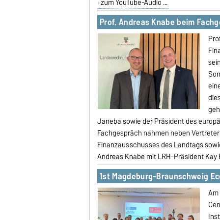
zum YouTube-Audio ...
Prof. Andreas Knabe beim Fach
Pro
Fin
sei
Son
ein
die
geh
Janeba sowie der Präsident des europ
Fachgespräch nahmen neben Vertreteri
Finanzausschusses des Landtags sowie 
Andreas Knabe mit LRH-Präsident Kay B
1st Magdeburg-Braunschweig E
Am 
Cen
Ins