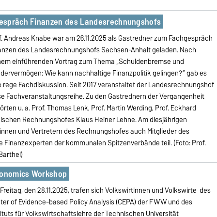
gespräch Finanzen des Landesrechnungshofs
f. Andreas Knabe war am 26.11.2025 als Gastredner zum Fachgespräch
anzen des Landesrechnungshofs Sachsen-Anhalt geladen. Nach
nem einführenden Vortrag zum Thema „Schuldenbremse und
dervermögen: Wie kann nachhaltige Finanzpolitik gelingen?“ gab es
e rege Fachdiskussion. Seit 2017 veranstaltet der Landesrechnungshof
se Fachveranstaltungsreihe. Zu den Gastrednern der Vergangenheit
örten u. a. Prof. Thomas Lenk, Prof. Martin Werding, Prof. Eckhard
äischen Rechnungshofes Klaus Heiner Lehne. Am diesjährigen
nnen und Vertretern des Rechnungshofes auch Mitglieder des
Finanzexperten der kommunalen Spitzenverbände teil. (Foto: Prof.
arthel)
conomics Workshop
Freitag, den 28.11.2025, trafen sich Volkswirtinnen und Volkswirte des
ter of Evidence-based Policy Analysis (CEPA) der FWW und des
tituts für Volkswirtschaftslehre der Technischen Universität