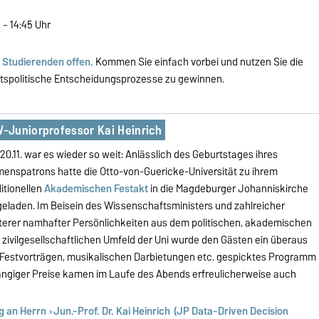
 – 14:45 Uhr
n Studierenden offen.
Kommen Sie einfach vorbei und nutzen Sie die
aftspolitische Entscheidungsprozesse zu gewinnen.
-Juniorprofessor Kai Heinrich
20.11. war es wieder so weit: Anlässlich des Geburtstages ihres
enspatrons hatte die Otto-von-Guericke-Universität zu ihrem
itionellen
Akademischen Festakt
in die Magdeburger Johanniskirche
geladen. Im Beisein des Wissenschaftsministers und zahlreicher
terer namhafter Persönlichkeiten aus dem politischen, akademischen
 zivilgesellschaftlichen Umfeld der Uni wurde den Gästen ein überaus
Festvorträgen, musikalischen Darbietungen etc. gespicktes Programm
hrangiger Preise kamen im Laufe des Abends erfreulicherweise auch
ng an Herrn
Jun.-Prof. Dr. Kai Heinrich
(JP Data-Driven Decision