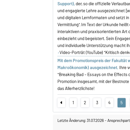
Support),
der, so die offizielle Verlautb
und engagierte Lehre ausgezeichnet [w
und digitalen Lernformaten und setzt 
Vermittlung". Im Text der Urkunde heißt 
interaktiven und praxisorientierten Art
einbezieht und begeistert. Sein Engage
und individuelle Unterstützung macht ih
Video-Porträt (YouTube) "Kritisch denk
Mit dem Promotionspreis der Fakultät 
Makroökonomik) ausgezeichnet.
Ihre 
"Breaking Bad – Essays on the Effects o
Promotion insgesamt, mit der Bestnote 
das Allerherzlichste!
1
2
3
4
5
Letzte Änderung: 31.07.2026
-
Ansprechpart