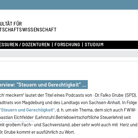
ULTÄT FÜR
TSCHAFTSWISSENSCHAFT
ESSUREN / DOZENTUREN
FORSCHUNG
STUDIUM
erview: "Steuern und Gerechtigkeit" ...
ch' meckern" lautet der Titel eines Podcasts von
Dr. Falko Grube
(SPD),
tadtrats von Magdeburg und des Landtags von Sachsen-Anhalt. In Folge
"Steuern und Gerechtigkeit"
, d. h. um ein Thema, dem sich auch FWW-
astian Eichfelder
(Lehrstuhl
Betriebswirtschaftliche Steuerlehre
) seit
mit großem Fach- und Sachverstand, aber sehr wohl auch mit Herz und
r. Grube kommt er ausführlich zu Wort.