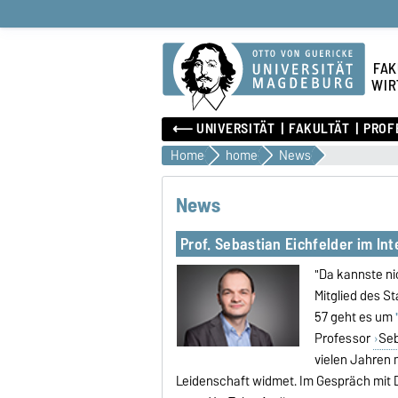
FAK
WIR
⟵ UNIVERSITÄT
FAKULTÄT
PROF
Home
home
News
News
Prof. Sebastian Eichfelder im Int
"Da kannste ni
Mitglied des S
57 geht es um
Professor
Seb
vielen Jahren 
Leidenschaft widmet. Im Gespräch mit D