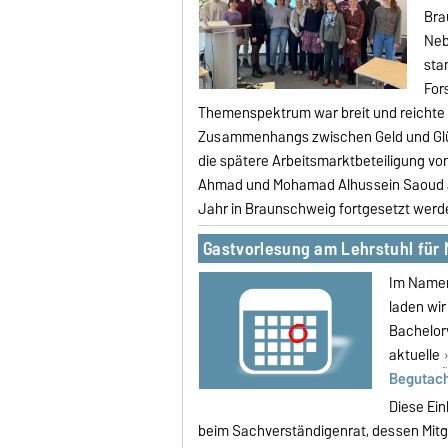
Bra
Neb
sta
For
Themenspektrum war breit und reicht
Zusammenhangs zwischen Geld und Glück
die spätere Arbeitsmarktbeteiligung vo
Ahmad und Mohamad Alhussein Saoud aus
Jahr in Braunschweig fortgesetzt werd
Gastvorlesung am Lehrstuhl für
Im Namen 
laden wir
Bachelor
aktuelle
Begutach
Diese Ei
beim Sachverständigenrat, dessen Mitgli