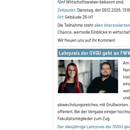
fünf
Wirtschaftsweisen
bekannt sind.
Zeitpunkt:
Dienstag, der 09.12.2025, 13:15
Ort:
Gebäude 26-H1
Die Teilnahme steht
allen interessierte
Chance, wertvolle Einblicke in wirtsch
Wir freuen uns auf Ihr Kommen!
Lehrpreis der OVGU geht an FWW
Am 
Nam
trad
ein
wei
und
abwechslungsreiches, mit Grußworten, 
offeriert. Bei der Vergabe einiger hoc
Fakultätsmitglieder zum Zug:
Der diesjährige Lehrpreis der OVGU gi